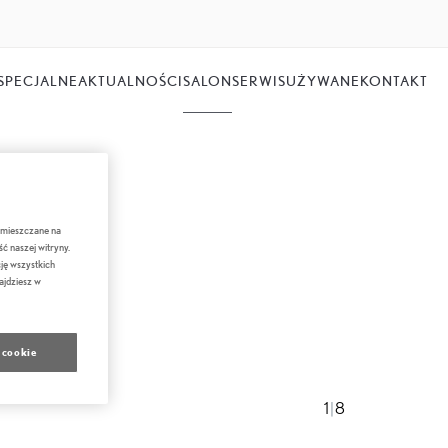
SPECJALNE
AKTUALNOŚCI
SALON
SERWIS
UŻYWANE
KONTAKT
 umieszczane na
ć naszej witryny.
ję wszystkich
ajdziesz w
 cookie
2
|
8