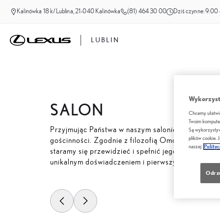
Kalinówka 18 k/Lublina, 21-040 Kalinówka
(81) 464 30 00
Dziś czynne:
9:00 
LUBLIN
Wykorzystu
SALON
Chcemy ułatwić 
Twoim komputer
Przyjmując Państwa w naszym salonie dokładamy w
Są wykorzystyw
plików cookie. 
gościnności. Zgodnie z filozofią Omotenashi każd
naszej
Polity
staramy się przewidzieć i spełnić jego potrzeby. 
unikalnym doświadczeniem i pierwszym krokiem d
Odrz