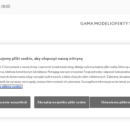
- 18:00
GAMA MODELI
OFERTY 
jemy pliki cookie, aby ulepszyć naszą witrynę
Ci korzystanie z naszej strony i usprawnić świadczenie usług, dlatego wykorzystujemy pliki cookie, które są
ze, telefonie komórkowym lub tablecie. Pomagają one nam zrozumieć Twoje potrzeby i ulepszać funkcjonalnoś
szelkich starań, aby zachować standardy japońskiej
ane do dostarczania usług i narzędzi osób trzecich, a także służą do celów reklamowych. Zalecamy akceptac
Jeżeli nie wyrażasz na to zgody, możesz łatwo zmienić ich ustawienia. Szczegółowe informacje na ten temat zn
ego klienta traktujemy jak gościa we własnym domu, a także
ce plików cookie.
Chcemy żeby wizyta w naszym salonie stała się dla Państwa
o spektakularnego świata Lexusa.
ucenie wszystkich
Akceptuj wszystkie pliki cookie
Ustawienia plików